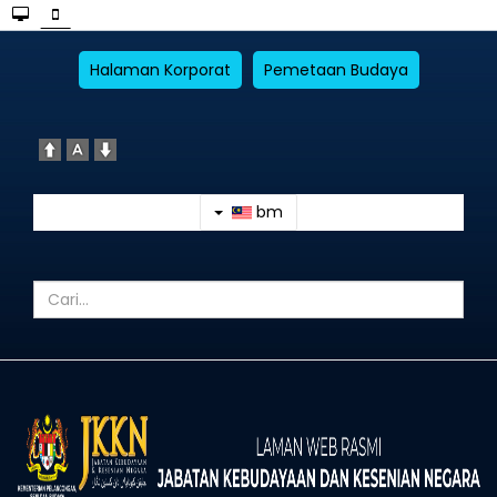
Halaman Korporat
Pemetaan Budaya
bm