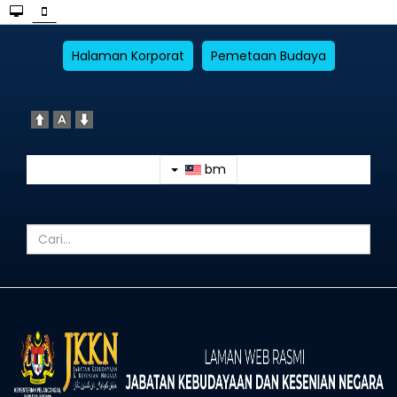
Halaman Korporat
Pemetaan Budaya
bm