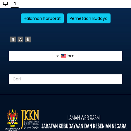
Halaman Korporat
Pemetaan Budaya
bm