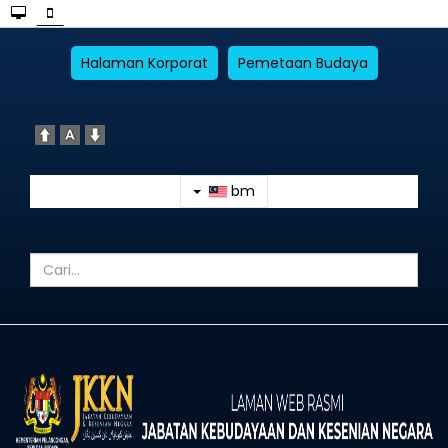
Halaman Korporat
Pemetaan Budaya
bm