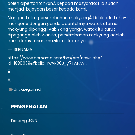
boleh dipertontonkanÂ kepada masyarakat ia sudah
menjadi kejayaan besar kepada kami.
"Jangan keliru persembahan makyungÂ tidak ada kena-
mengena dengan gender...contohnya watak utama
makyung dipanggil Pak Yong yangÂ watak itu turut
dipegangÂ oleh wanita, persembahan makyung adalah
nama khas tarian muzik itu," katanya.
-- BERNAMA
https://www.bernama.com/bm/am/news.php?
id=1886079&fbclid=IwAR36J_y7TwFAV...
Â
Â
Uncategorised
PENGENALAN
Tentang JKKN