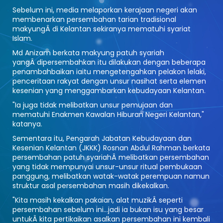
Sebelum ini, media melaporkan kerajaan negeri akan
membenarkan persembahan tarian tradisional
makyungÂ di Kelantan sekiranya mematuhi syariat
Islam.
Md Anizam berkata makyung patuh syariah
yangÂ dipersembahkan itu dilakukan dengan beberapa
penambahbaikan iaitu mengetengahkan pelakon lelaki,
penceritaan rakyat dengan unsur nasihat serta elemen
kesenian yang menggambarkan kebudayaan Kelantan.
"Ia juga tidak melibatkan unsur pemujaan dan
mematuhi Enakmen Kawalan Hiburan Negeri Kelantan,"
katanya.
Sementara itu, Pengarah Jabatan Kebudayaan dan
Kesenian Kelantan (JKKK) Rosnan Abdul Rahman berkata
persembahan patuh syariahÂ melibatkan persembahan
yang tidak mempunyai unsur-unsur ritual pembukaan
panggung, melibatkan watak-watak perempuan namun
struktur asal persembahan masih dikekalkan.
"Kita masih kekalkan pakaian, alat muzikÂ seperti
persembahan sebelum ini...jadi ia bukan isu yang besar
untukÂ kita pertikaikan asalkan persembahan ini kembali