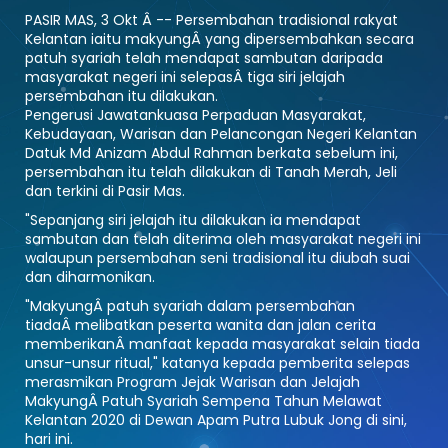
PASIR MAS, 3 Okt Â -- Persembahan tradisional rakyat
Kelantan iaitu makyungÂ yang dipersembahkan secara
patuh syariah telah mendapat sambutan daripada
masyarakat negeri ini selepasÂ tiga siri jelajah
persembahan itu dilakukan.
Pengerusi Jawatankuasa Perpaduan Masyarakat,
Kebudayaan, Warisan dan Pelancongan Negeri Kelantan
Datuk Md Anizam Abdul Rahman berkata sebelum ini,
persembahan itu telah dilakukan di Tanah Merah, Jeli
dan terkini di Pasir Mas.
"Sepanjang siri jelajah itu dilakukan ia mendapat
sambutan dan telah diterima oleh masyarakat negeri ini
walaupun persembahan seni tradisional itu diubah suai
dan diharmonikan.
"MakyungÂ patuh syariah dalam persembahan
tiadaÂ melibatkan peserta wanita dan jalan cerita
memberikanÂ manfaat kepada masyarakat selain tiada
unsur-unsur ritual," katanya kepada pemberita selepas
merasmikan Program Jejak Warisan dan Jelajah
MakyungÂ Patuh Syariah Sempena Tahun Melawat
Kelantan 2020 di Dewan Apam Putra Lubuk Jong di sini,
hari ini.