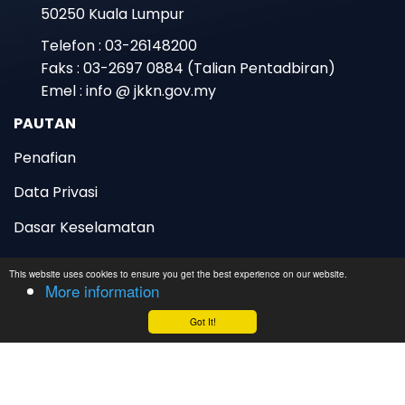
January 16
Aras 16, 18, 19, 26, 27, 30 dan 34
Lot 1001, Menara TH Perdana
Mai hampa ,kita bagi meriah Pesta
Jalan Sultan Ismail
Angin Timuq yg tak lama dah nak
mai.Orang-orang perglih dan orang
50250 Kuala Lumpur
luaq perghlih pun dijemput mai.
Telefon : 03-26148200
tarikh 📅:14-16 februari 2025
Faks : 03-2697 0884 (Talian Pentadbiran)
Masa ⏰ : 8 pagi - 1130 malam
Emel : info @ jkkn.gov.my
Lokasi📍: Kampung Lat ,Tambung
Tulang,Arau,Perlis .
PAUTAN
Penafian
Data Privasi
This website uses cookies to ensure you get the best experience on our website.
More information
Dasar Keselamatan
Got It!
Bantuan
Data Terbuka