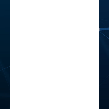
Twitter @JKKN
January 29
MAKLUMAN
Tarikh penganjuran Program Pesta
Angin Timur Perlis 2025 yang
dijadualkan berlangsung pada 14-16
Februari 2025 telah ditunda kepada
21-23 Februari 2025 atas faktor
cuaca yang tidak mengizinkan.
Lokasi masih dikekalkan di Kg. Lat
Seribu, Tambun Tulang, Arau Perlis.