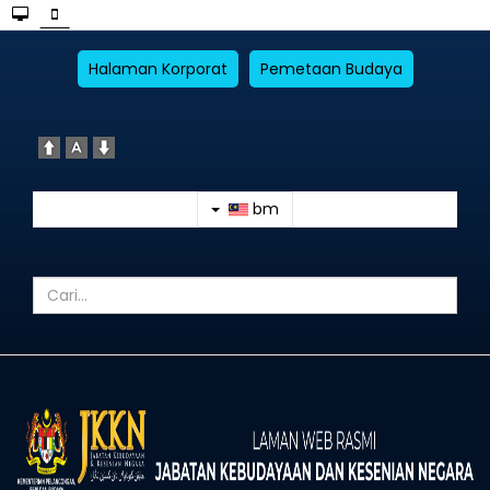
Halaman Korporat
Pemetaan Budaya
bm