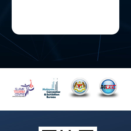
Twitter @JKKN
January 21
Mai Mai Mai, tak lama dah nak
mula pesta ni.
Mai Pakat Mai, Pakat Mai Ramai-
Ramai!!!
Tarikh : 14 - 16 Februari 2025
Masa : 8.00 pagi - 11.30 malam
Lokasi : Kampung Lat Seribu,
Tambun Tulang, Arau Perlis
#jkkn #mymotac #jkknperlis
#mysenibudaya #tourismmalaysia