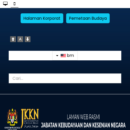
Halaman Korporat
Pemetaan Budaya
bm