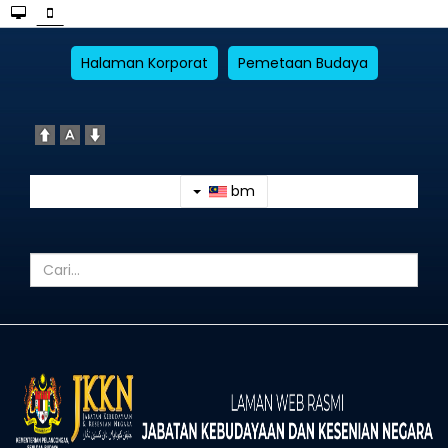
Halaman Korporat
Pemetaan Budaya
bm