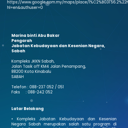
https://www.google.com.my/maps/place/1%C2%B031'56.2%22N+1
hl=en&authuser=0
Marina binti Abu Bakar
Pengarah
Jabatan Kebudayaan dan Kesenian Negara,
Sabah
Kompleks JKKN Sabah,
Jalan Tasik off KM4 Jalan Penampang,
88200 Kota Kinabalu
SABAH
Telefon : 088-237 052 / 051
Faks : 088-242 052
Latar Belakang
• Kompleks Jabatan Kebudayaan dan Kesenian
Negara Sabah merupakan salah satu program di