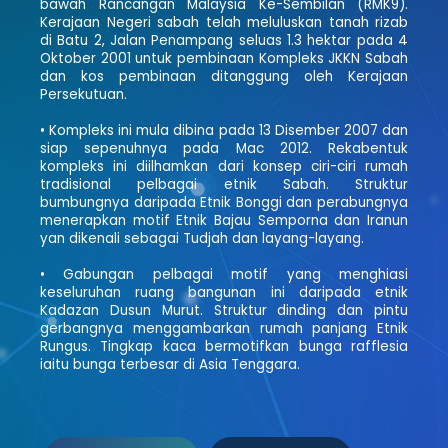
bawah Rancangan Malaysia Ke-Sembilan (RMK9).
Kerajaan Negeri sabah telah meluluskan tanah rizab
di Batu 2, Jalan Penampang seluas 1.3 hektar pada 4
Oktober 2001 untuk pembinaan Kompleks JKKN Sabah
dan kos pembinaan ditanggung oleh Kerajaan
Persekutuan.
• Kompleks ini mula dibina pada 13 Disember 2007 dan
siap sepenuhnya pada Mac 2012. Rekabentuk
kompleks ini diilhamkan dari konsep ciri-ciri rumah
tradisional pelbagai etnik Sabah. Struktur
bumbungnya daripada Etnik Bonggi dan perabungnya
menerapkan motif Etnik Bajau Semporna dan Iranun
yan dikenali sebagai Tudjah dan layang-layang.
• Gabungan pelbagai motif yang menghiasi
keseluruhan ruang bangunan ini daripada etnik
Kadazan Dusun Murut. Struktur dinding dan pintu
gerbangnya menggambarkan rumah panjang Etnik
Rungus. Tingkap kaca bermotifkan bunga rafflesia
iaitu bunga terbesar di Asia Tenggara.