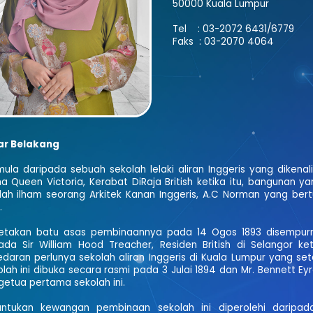
50000 Kuala Lumpur
Tel : 03-2072 6431/6779
Faks : 03-2070 4064
ar Belakang
ula daripada sebuah sekolah lelaki aliran Inggeris yang dikena
 Queen Victoria, Kerabat DiRaja British ketika itu, bangunan y
lah ilham seorang Arkitek Kanan Inggeris, A.C Norman yang ber
.
letakan batu asas pembinaannya pada 14 Ogos 1893 disempurna
ada Sir William Hood Treacher, Residen British di Selangor ket
daran perlunya sekolah aliran Inggeris di Kuala Lumpur yang seta
olah ini dibuka secara rasmi pada 3 Julai 1894 dan Mr. Bennett 
getua pertama sekolah ini.
untukan kewangan pembinaan sekolah ini diperolehi darip