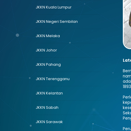
JKKN Kuala Lumpur
JKKN Negeri Sembilan
JKKN Melaka
JKKN Johor
Lat
JKKN Pahang
Berm
nama
JKKN Terengganu
ada
1893
JKKN Kelantan
Per
kep
JKKN Sabah
kese
Sek
Pen
JKKN Sarawak
Per