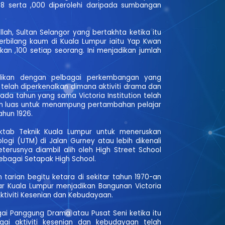
188 serta ,000 diperolehi daripada sumbangan
lah, Sultan Selangor yang bertakhta ketika itu
erbilang kaum di Kuala Lumpur iaitu Yap Kwan
 ,100 setiap seorang. Ini menjadikan jumlah
ndidikan dengan pelbagai perkembangan yang
elah diperkenalkan dimana aktiviti drama dan
a tahun yang sama Victoria Institution telah
bih luas untuk menampung pertambahan pelajar
ahun 1926.
Maktab Teknik Kuala Lumpur untuk meneruskan
logi (UTM) di Jalan Gurney atau lebih dikenali
erusnya diambil alih oleh High Street School
ebagai Setapak High School.
arian begitu ketara di sekitar tahun 1970-an
ar Kuala Lumpur menjadikan Bangunan Victoria
Aktiviti Kesenian dan Kebudayaan.
gai Panggung Drama atau Pusat Seni ketika itu
gai aktiviti kesenian dan kebudayaan telah