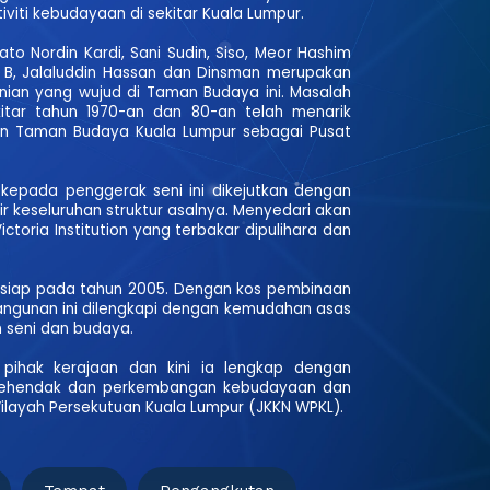
viti kebudayaan di sekitar Kuala Lumpur.
o Nordin Kardi, Sani Sudin, Siso, Meor Hashim
d B, Jalaluddin Hassan dan Dinsman merupakan
enian yang wujud di Taman Budaya ini. Masalah
itar tahun 1970-an dan 80-an telah menarik
ikan Taman Budaya Kuala Lumpur sebagai Pusat
 kepada penggerak seni ini dikejutkan dengan
 keseluruhan struktur asalnya. Menyedari akan
toria Institution yang terbakar dipulihara dan
 siap pada tahun 2005. Dengan kos pembinaan
 bangunan ini dilengkapi dengan kemudahan asas
seni dan budaya.
 pihak kerajaan dan kini ia lengkap dengan
 kehendak dan perkembangan kebudayaan dan
layah Persekutuan Kuala Lumpur (JKKN WPKL).