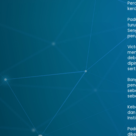
Per
kera
Padu
tur
Sen
per
Vic
mem
deb
dip
sert
Ban
peng
seb
seb
Keb
dan
Inst
Pad
dik