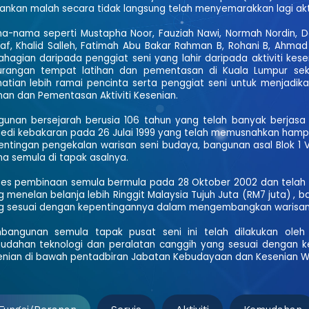
lankan malah secara tidak langsung telah menyemarakkan lagi akti
a-nama seperti Mustapha Noor, Fauziah Nawi, Normah Nordin, Dat
af, Khalid Salleh, Fatimah Abu Bakar Rahman B, Rohani B, Ahma
ahagian daripada penggiat seni yang lahir daripada aktiviti kes
urangan tempat latihan dan pementasan di Kuala Lumpur sek
hatian lebih ramai pencinta serta penggiat seni untuk menjad
han dan Pementasan Aktiviti Kesenian.
gunan bersejarah berusia 106 tahun yang telah banyak berjasa
gedi kebakaran pada 26 Julai 1999 yang telah memusnahkan hampir
ntingan pengekalan warisan seni budaya, bangunan asal Blok 1 Vic
na semula di tapak asalnya.
ses pembinaan semula bermula pada 28 Oktober 2002 dan telah
 menelan belanja lebih Ringgit Malaysia Tujuh Juta (RM7 juta) ,
g sesuai dengan kepentingannya dalam mengembangkan warisan 
bangunan semula tapak pusat seni ini telah dilakukan oleh
udahan teknologi dan peralatan canggih yang sesuai dengan
enian di bawah pentadbiran Jabatan Kebudayaan dan Kesenian Wi