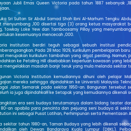
ayaan Jubli Emas Queen Victoria pada tahun 1887 sebanyak
,
jaan.
ka Sri Sultan Sir Abdul Samad Shah Ibni Al-Marhum Tengku Abdul
ut menyumbang ,100 disertai tiga (3) orang ketua masyarakat b
g, Towkay Loke Yew dan Tamboosamy Pillay yang menyumbangkan
untukan kesemuanya mencecah ,000.
toria Institution berdiri teguh sebagai sebuah institusi pe
berangsangkan. Pada 28 Mac 1929, kurikulum pembelajaran baru t
at merupakan kurikulum tambahan yang amat penting. Namun, pad
indahkan ke Petaling Hill disebabkan keperluan kawasan yang le
a mengelakkan masalah banjir teruk yang mula melanda sekitar t
gunan Victoria Institution kemudiannya dihuni oleh pelajar 
ajian mereka sehingga dipindahkan ke Universiti Malaysia Tekno
agai Jalan Semarak pada sekitar 1950-an. Bangunan tersebut set
elum ia juga dipindahkan ke Setapak yang kemudiannya dikenali s
angkitan era seni budaya terutamanya dalam bidang teater dan t
 80-an apabila para pencinta dan pejuang seni budaya di sekit
itution ini sebagai Pusat Latihan, Perhimpunan serta Pementasan 
a sekitar tahun 1980-an, Taman Budaya yang lebih dikenali seba
endalikan oleh Dewan Bandaraya Kuala Lumpur (DBKL). Pelba