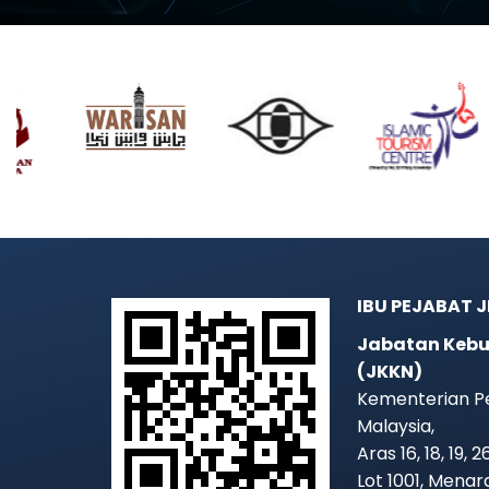
IBU PEJABAT 
Jabatan Kebu
(JKKN)
Kementerian P
Malaysia,
Aras 16, 18, 19, 
Lot 1001, Mena