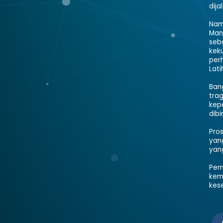
dija
Nam
Man
seb
kek
per
Lati
Ban
tra
kepe
dibi
Pro
yang
yan
Pem
kem
kes