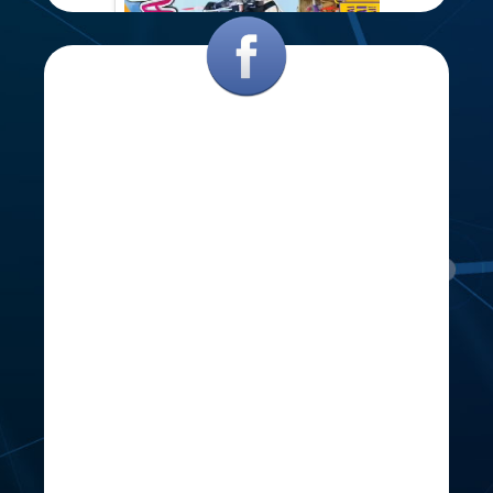
Twitter @JKKN
January 29
MAKLUMAN
Tarikh penganjuran Program Pesta
Angin Timur Perlis 2025 yang