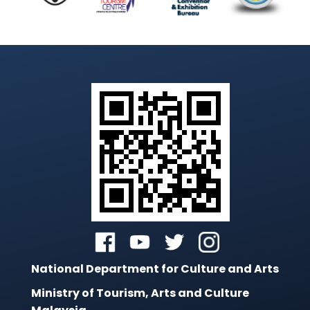
#jkkn #mymotac #jkknperlis
#mysenibudaya #tourismmalaysia