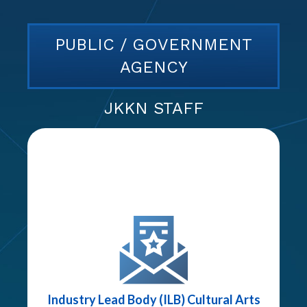
PUBLIC / GOVERNMENT
AGENCY
JKKN STAFF
Re
Re
Re
Industry Lead Body (ILB) Cultural Arts
Cultur
Cultur
Cultur
Indust
Indust