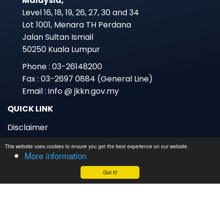
National Department for Culture and Arts
Ministry of Tourism, Arts and Culture
Malaysia,
Level 16, 18, 19, 26, 27, 30 and 34
Twitter @JKKN
Lot 1001, Menara TH Perdana
January 16
Jalan Sultan Ismail
Mai hampa ,kita bagi meriah Pesta
50250 Kuala Lumpur
Angin Timuq yg tak lama dah nak
Phone : 03-26148200
mai.Orang-orang perglih dan orang
luaq perghlih pun dijemput mai.
Fax : 03-2697 0884 (General Line)
Email : info @ jkkn.gov.my
tarikh 📅:14-16 februari 2025
Masa ⏰ : 8 pagi - 1130 malam
QUICK LINK
This website uses cookies to ensure you get the best experience on our website.
Lokasi📍: Kampung Lat ,Tambung
More information
Tulang,Arau,Perlis .
Disclaimer
Got It!
Privacy Data
Security Policy