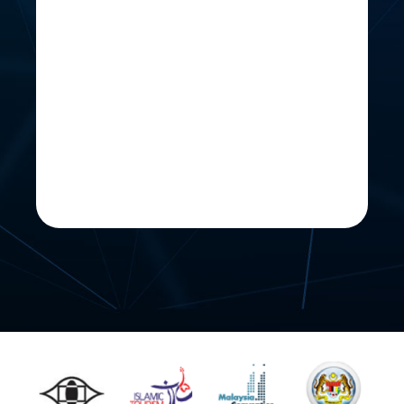
dijadualkan berlangsung pada 14-16
Februari 2025 telah ditunda kepada
21-23 Februari 2025 atas faktor
cuaca yang tidak mengizinkan.
Lokasi masih dikekalkan di Kg. Lat
Seribu, Tambun Tulang, Arau Perlis.
Twitter @JKKN
January 21
Mai Mai Mai, tak lama dah nak
mula pesta ni.
Mai Pakat Mai, Pakat Mai Ramai-
Ramai!!!
Tarikh : 14 - 16 Februari 2025
Masa : 8.00 pagi - 11.30 malam
Lokasi : Kampung Lat Seribu,
Tambun Tulang, Arau Perlis