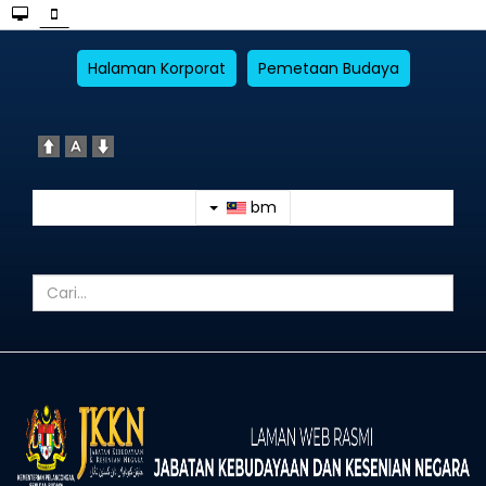
Halaman Korporat
Pemetaan Budaya
bm