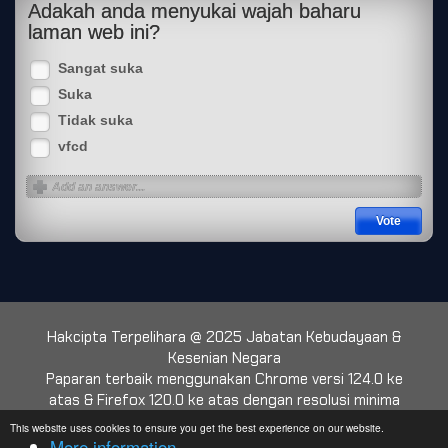
Adakah anda menyukai wajah baharu
laman web ini?
Sangat suka
Suka
Tidak suka
vfcd
Hakcipta Terpelihara @ 2025 Jabatan Kebudayaan &
Kesenian Negara
Paparan terbaik menggunakan Chrome versi 124.0 ke
atas & Firefox 120.0 ke atas dengan resolusi minima
1024 x 768
This website uses cookies to ensure you get the best experience on our website.
More information