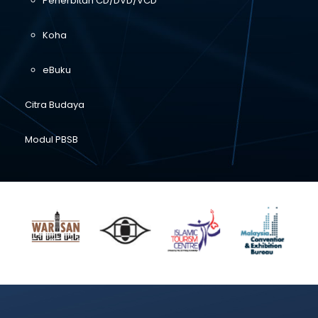
Penerbitan CD/DVD/VCD
Koha
eBuku
Citra Budaya
Modul PBSB