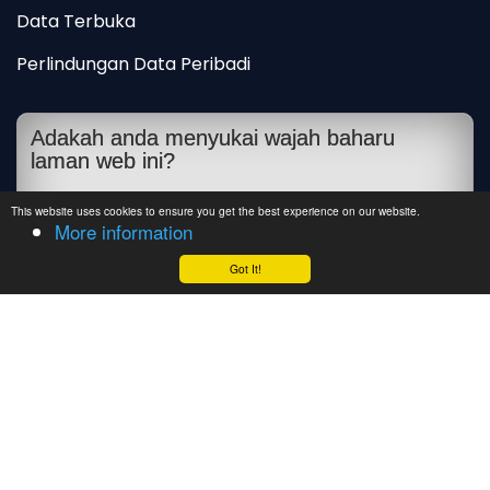
Data Terbuka
Perlindungan Data Peribadi
Adakah anda menyukai wajah baharu
laman web ini?
Sangat suka
This website uses cookies to ensure you get the best experience on our website.
More information
Suka
Tidak suka
Got It!
vfcd