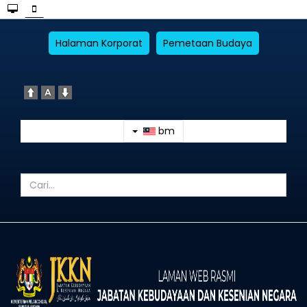
Halaman Korporat
Pemetaan Budaya
bm