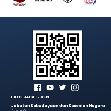
IBU PEJABAT JKKN
Jabatan Kebudayaan dan Kesenian Negara