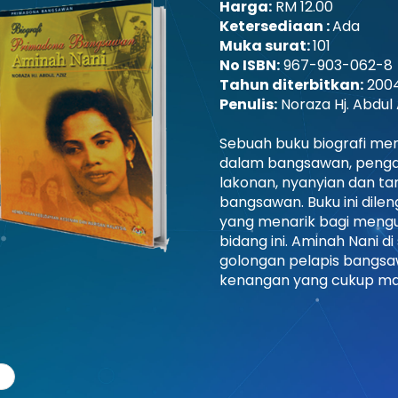
Harga:
RM 12.00
Ketersediaan :
Ada
Muka surat:
101
No ISBN:
967-903-062-8
Tahun diterbitkan:
200
Penulis:
Noraza Hj. Abdul 
Sebuah buku biografi men
dalam bangsawan, penga
lakonan, nyanyian dan t
bangsawan. Buku ini dil
yang menarik bagi mengu
bidang ini. Aminah Nani d
golongan pelapis bangs
kenangan yang cukup ma
v