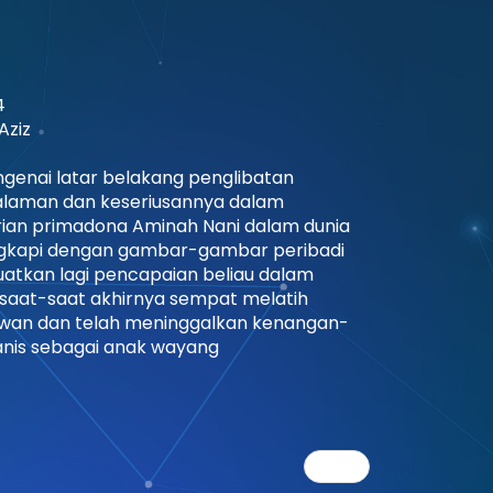
4
Aziz
genai latar belakang penglibatan
laman dan keseriusannya dalam
arian primadona Aminah Nani dalam dunia
engkapi dengan gambar-gambar peribadi
atkan lagi pencapaian beliau dalam
i saat-saat akhirnya sempat melatih
awan dan telah meninggalkan kenangan-
nis sebagai anak wayang
Next