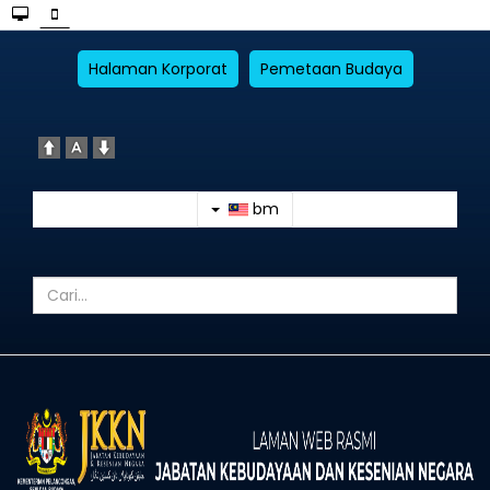
Halaman Korporat
Pemetaan Budaya
bm