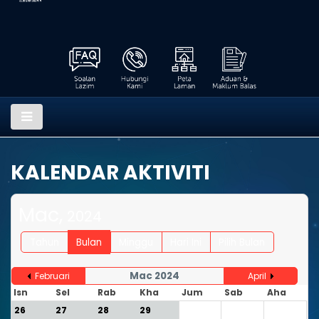
KALENDAR AKTIVITI
Mac,
2024
Tahun
Bulan
Minggu
Hari Ini
Pilih Bulan
Mac 2024
Februari
April
Isn
Sel
Rab
Kha
Jum
Sab
Aha
26
27
28
29
1
2
3