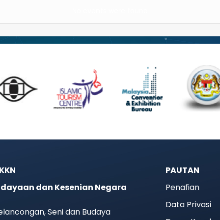
No events were found
JKKN
PAUTAN
dayaan dan Kesenian Negara
Penafian
Data Privasi
elancongan, Seni dan Budaya