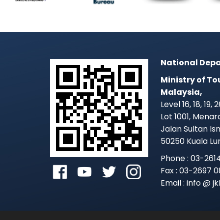
National Depa
Ministry of To
Malaysia,
Level 16, 18, 19,
Lot 1001, Mena
Jalan Sultan Is
50250 Kuala L
Phone : 03-261
Fax : 03-2697 0
Email : info @ 