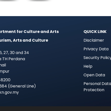
rtment for Culture and Arts
QUICK LINK
urism, Arts and Culture
Disclaimer
Privacy Data
 26, 27, 30 and 34
Security Polic
ra TH Perdana
mail
Help
umpur
Open Data
48200
Personal Dat
884 (General Line)
Protection
jkkn.gov.my