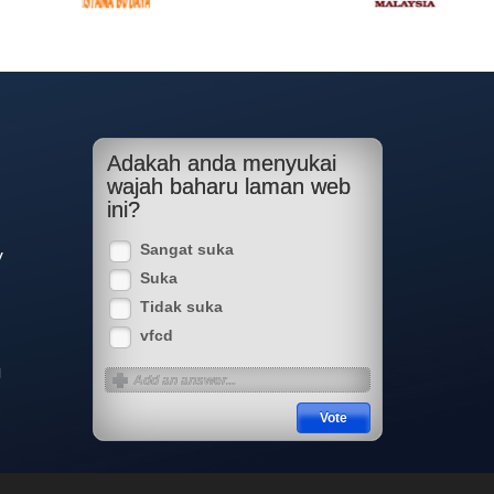
Adakah anda menyukai
wajah baharu laman web
ini?
Sangat suka
y
Suka
Tidak suka
vfcd
a