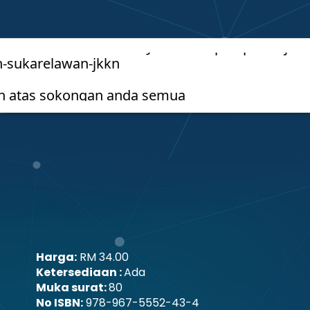
Harga:
RM 34.00
Ketersediaan :
Ada
Muka surat:
80
No ISBN:
978-967-5552-43-4