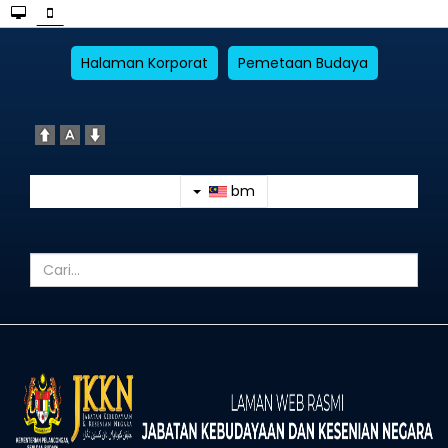
Halaman Korporat
Pemetaan Budaya
bm