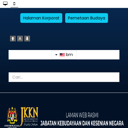
Halaman Korporat
Pemetaan Budaya
bm