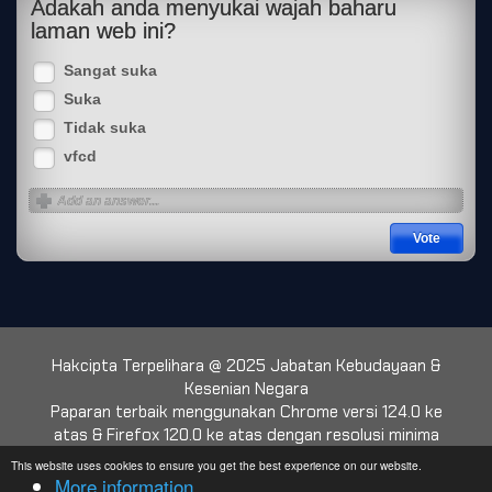
Adakah anda menyukai wajah baharu
laman web ini?
Sangat suka
Suka
Tidak suka
vfcd
Hakcipta Terpelihara @ 2025 Jabatan Kebudayaan &
Kesenian Negara
Paparan terbaik menggunakan Chrome versi 124.0 ke
atas & Firefox 120.0 ke atas dengan resolusi minima
1024 x 768
This website uses cookies to ensure you get the best experience on our website.
More information
Web Traffic:
Hari Ini: 1051
|