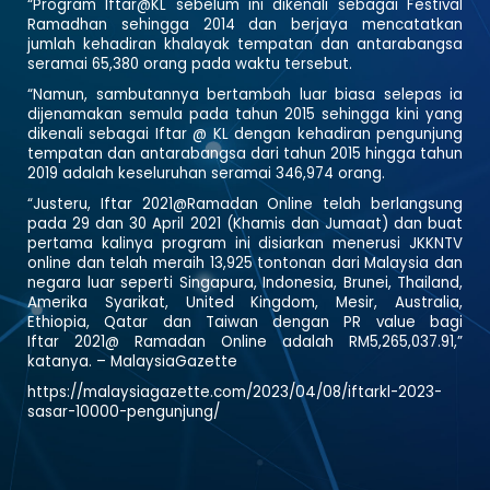
“Program Iftar@KL sebelum ini dikenali sebagai Festival
Ramadhan sehingga 2014 dan berjaya mencatatkan
jumlah kehadiran khalayak tempatan dan antarabangsa
seramai 65,380 orang pada waktu tersebut.
“Namun, sambutannya bertambah luar biasa selepas ia
dijenamakan semula pada tahun 2015 sehingga kini yang
dikenali sebagai Iftar @ KL dengan kehadiran pengunjung
tempatan dan antarabangsa dari tahun 2015 hingga tahun
2019 adalah keseluruhan seramai 346,974 orang.
“Justeru, Iftar 2021@Ramadan Online telah berlangsung
pada 29 dan 30 April 2021 (Khamis dan Jumaat) dan buat
pertama kalinya program ini disiarkan menerusi JKKNTV
online dan telah meraih 13,925 tontonan dari Malaysia dan
negara luar seperti Singapura, Indonesia, Brunei, Thailand,
Amerika Syarikat, United Kingdom, Mesir, Australia,
Ethiopia, Qatar dan Taiwan dengan PR value bagi
Iftar 2021@ Ramadan Online adalah RM5,265,037.91,”
katanya. – MalaysiaGazette
https://malaysiagazette.com/2023/04/08/iftarkl-2023-
sasar-10000-pengunjung/