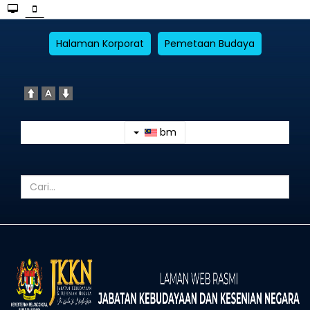
Halaman Korporat
Pemetaan Budaya
bm