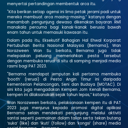
menyertai pertandingan membentuk arca itu.
"Kita berikan setiap agensi ini lima petak jerami padi untuk
mereka membuat arca masing-masing,” katanya dengan
menambah pengunjung dewasa dikenakan bayaran RM1
manakala percuma bagi kanak-kanak berusia bawah
enam tahun untuk memasuki kawasan itu.
Dalam pada itu, Eksekutif Bahagian Hal Ehwal Korporat
Pertubuhan Berita Nasional Malaysia (Bernama), Wan
Norazween Wan Su berkata, Bernama juga tidak
melepaskan peluang memeriahkan pesta tersebut
dengan membuka reruai di situ di samping menjadi media
rasmi bagi PAT 2023.
"Bernama mendapat jemputan kali pertama membuka
‘booth’ (reruai) di Pesta Angin Timur ini daripada
Kementerian Pelancongan, Seni dan Budaya (MOTAC). Di
sini kita juga mengadakan Kempen Jom Kenali Bernama,
kempen ini dilaksanakan sejak tahun lepas,” katanya.
Wan Norazween berkata, pelaksanaan kempen itu di PAT
2023 juga menjurus kepada promosi digital aplikasi
Bernama selain mendekati pengunjung melalui aktiviti
santai seperti permainan dalam talian serta tekan butang
‘suka’ (like) dan ‘ikuti’ (follow) dan ‘kongsi’ (share) media