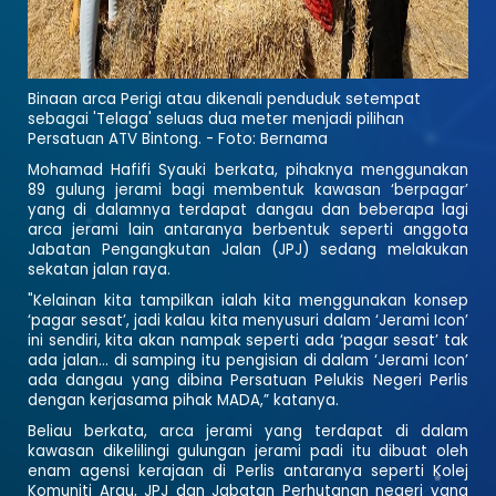
Binaan arca Perigi atau dikenali penduduk setempat
sebagai 'Telaga' seluas dua meter menjadi pilihan
Persatuan ATV Bintong. - Foto: Bernama
Mohamad Hafifi Syauki berkata, pihaknya menggunakan
89 gulung jerami bagi membentuk kawasan ‘berpagar’
yang di dalamnya terdapat dangau dan beberapa lagi
arca jerami lain antaranya berbentuk seperti anggota
Jabatan Pengangkutan Jalan (JPJ) sedang melakukan
sekatan jalan raya.
"Kelainan kita tampilkan ialah kita menggunakan konsep
‘pagar sesat’, jadi kalau kita menyusuri dalam ‘Jerami Icon’
ini sendiri, kita akan nampak seperti ada ‘pagar sesat’ tak
ada jalan... di samping itu pengisian di dalam ‘Jerami Icon’
ada dangau yang dibina Persatuan Pelukis Negeri Perlis
dengan kerjasama pihak MADA,” katanya.
Beliau berkata, arca jerami yang terdapat di dalam
kawasan dikelilingi gulungan jerami padi itu dibuat oleh
enam agensi kerajaan di Perlis antaranya seperti Kolej
Komuniti Arau, JPJ dan Jabatan Perhutanan negeri yang