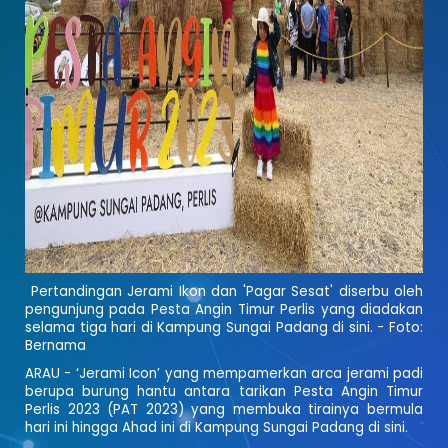
Pertandingan Jerami Ikon dan 'Pagar Sesat' diserbu oleh
pengunjung pada Pesta Angin Timur Perlis yang diadakan
selama tiga hari di Kampung Sungai Padang di sini. - Foto:
Bernama
ARAU - ‘Jerami Icon’ yang mempamerkan arca jerami padi
berupa burung hantu antara tarikan Pesta Angin Timur
Perlis 2023 (PAT 2023) yang membuka tirainya bermula
hari ini hingga Ahad ini di Kampung Sungai Padang di sini.