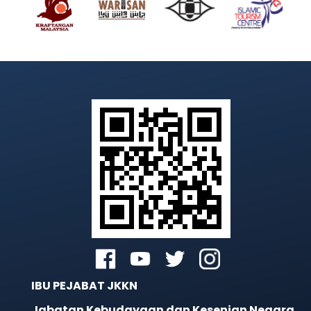
IBU PEJABAT JKKN
Jabatan Kebudayaan dan Kesenian Negara