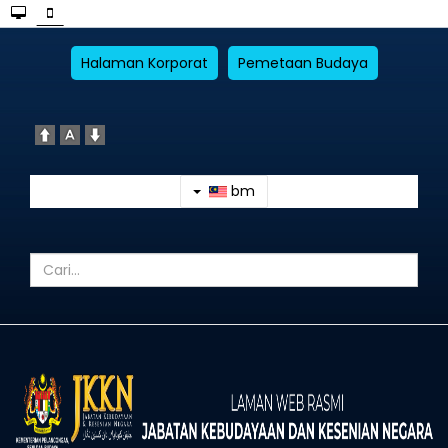
Halaman Korporat
Pemetaan Budaya
bm