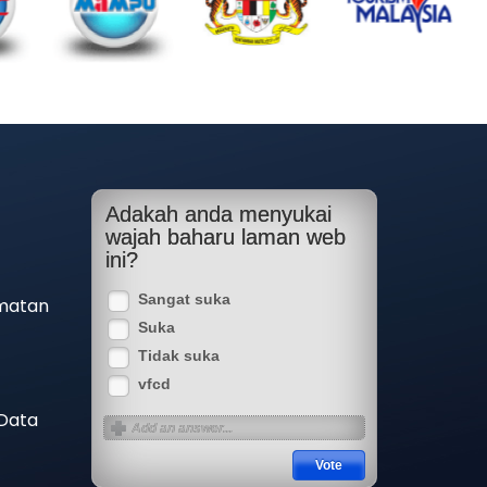
Adakah anda menyukai
wajah baharu laman web
ini?
Sangat suka
matan
Suka
Tidak suka
vfcd
 Data