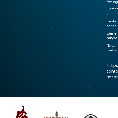
Awang 
Demons
lain tu
Pesta 
setiap
Sement
rakyat 
“Disam
tradis
http
tont
sasa