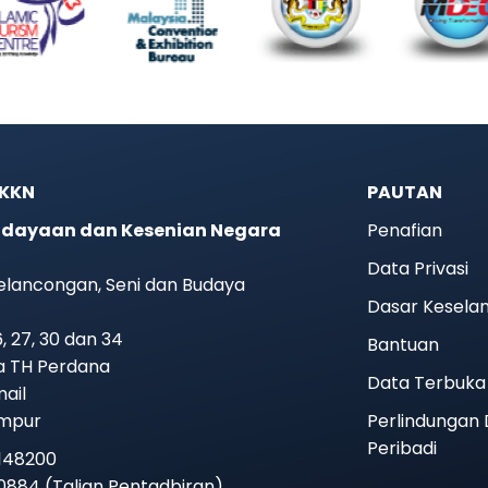
JKKN
PAUTAN
dayaan dan Kesenian Negara
Penafian
Data Privasi
elancongan, Seni dan Budaya
Dasar Kesela
26, 27, 30 dan 34
Bantuan
ra TH Perdana
Data Terbuka
mail
umpur
Perlindungan
Peribadi
6148200
 0884 (Talian Pentadbiran)