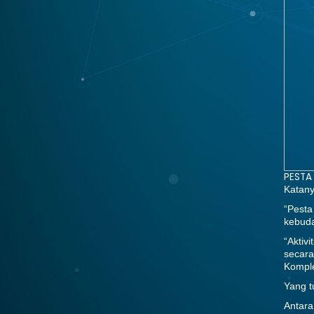
PESTA 
Katany
“Pest
kebuda
“Aktiv
secara
Komple
Yang t
Antara