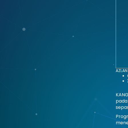
AZLAN 
KANGA
pada 
sepan
Prog
mene