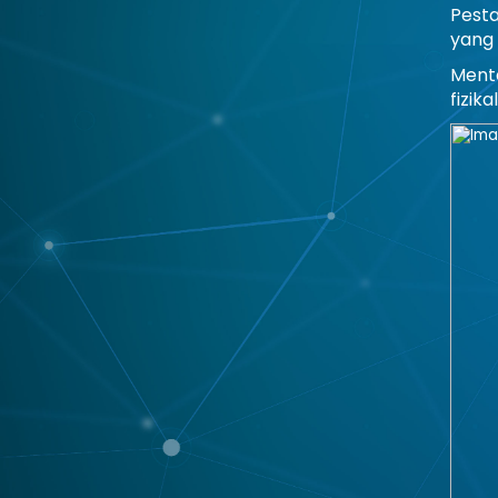
Pesta
yang 
Mente
fizik