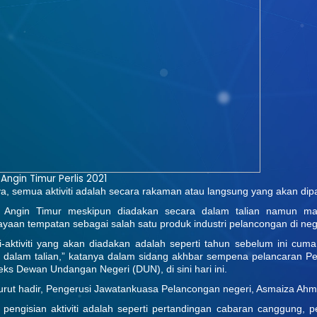
Angin Timur Perlis 2021
a, semua aktiviti adalah secara rakaman atau langsung yang akan di
a Angin Timur meskipun diadakan secara dalam talian namun ma
yaan tempatan sebagai salah satu produk industri pelancongan di nege
iti-aktiviti yang akan diadakan adalah seperti tahun sebelum ini cum
 dalam talian,” katanya dalam sidang akhbar sempena pelancaran Pe
ks Dewan Undangan Negeri (DUN), di sini hari ini.
urut hadir, Pengerusi Jawatankuasa Pelancongan negeri, Asmaiza Ah
 pengisian aktiviti adalah seperti pertandingan cabaran canggung, p