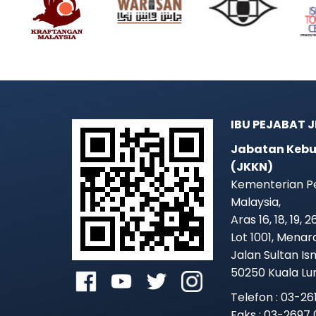
IBU PEJABAT 
Jabatan Kebu
(JKKN)
Kementerian P
Malaysia,
Aras 16, 18, 19, 
Lot 1001, Mena
Jalan Sultan Is
50250 Kuala L
Telefon : 03-2
Faks : 03-2697