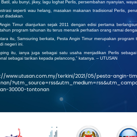
Batil, alu bunyi, jikey, lagu loghat Perlis, persembahan nyanyian, wayan
trasi seperti wau helang, masakan makanan tradisional Perlis, pena
rut diadakan.
Angin Timur dianjurkan sejak 2011 dengan edisi pertama berlang
 tahun program tahunan itu terus menarik perhatian orang ramai denga
ara itu, Samsuring berkata, Pesta Angin Timur merupakan progra
di negeri ini.
ping itu, ianya juga sebagai satu usaha menjadikan Perlis sebag
ional sebagai tarikan kepada pelancong,” katanya. – UTUSAN
s://www.utusan.com.my/terkini/2021/05/pesta-angin-ti
onan/?utm_source=rss&utm_medium=rss&utm_campaig
ran-30000-tontonan