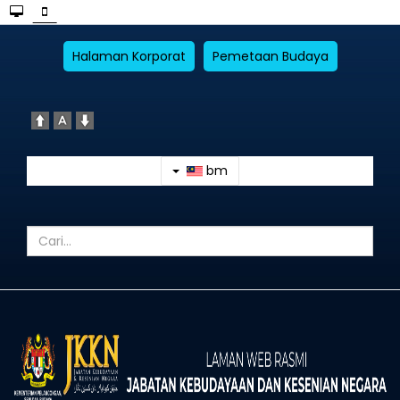
Halaman Korporat
Pemetaan Budaya
bm