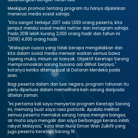
Meskipun promosi tentang program itu hanya dijalankan
menerusi media sosial sahaja.
"Kita sangat terkejut 2017 ada 1,500 orang peserta, kita
jemput melalui sosial media twitter dan instagram sahaja.
Pada 2018 lebih kurang 2,000 orang hadir dan tahun ini
(2019) 4,000 orang hadir.
"Walaupun cuaca yang tidak berapa mengalakkan dan
kita dalam sosial media menwar warkan semua bawa
topeng muka, minum air banyak. Objektif Keretapi Sarong
mempromosikan sarung busana asli dilihat berjaya."
katanya ketika ditemu bual di Dataran Merdeka pada
Isnin.
Bagi peserta dalam dan luar negara, program tahunan itu
perlu diperluas dalam memelihara kain sarung daripada
ditelan zaman.
"Ini pertama kali saya menyertai program Keretapi Sarong
ini, memang buat saya rasa patriotik. Apabila melihat
semua peserta memakai sarung tanpa mengira bangsa,
air mata saya mengalir dan saya berbangga kerana inilah
rakyat Malaysia," kata Wan Nurul Eiman Wan Zulkifli yang
juga peserta Keretapi Sarong 19.