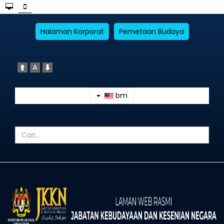
Halaman Korporat
Pemetaan Budaya
bm