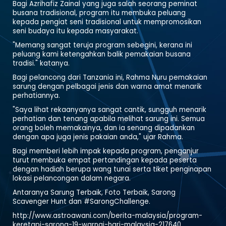
Bagi Azrihafiz Zainal yang juga salah seorang peminat
busana tradisional, program itu membuka peluang
kepada pengiat seni tradisional untuk mempromosikan
seni budaya itu kepada masyarakat.
"Memang sangat teruja program sebegini, kerana ini
peluang kami ketengahkan balik pemakaian busana
tradisi." katanya.
Bagi pelancong dari Tanzania ini, Rahma Nuru pemakaian
sarung dengan pelbagai jenis dan warna amat menarik
perhatiannya.
"Saya lihat rekaanyanya sangat cantik, sungguh menarik
perhatian dan tenang apabila melihat sarung ini. Semua
orang boleh memakainya, dan ia senang dipadankan
dengan apa juga jenis pakaian anda," ujar Rahma.
Bagi memberi lebih impak kepada program, penganjur
turut membuka empat pertandingan kepada peserta
dengan hadiah berupa wang tunai serta tiket penginapan
lokasi pelancongan dalam negara.
Antaranya Sarung Terbaik, Foto Terbaik, Sarong
Scavenger Hunt dan #SarongChallenge.
http://www.astroawani.com/berita-malaysia/program-
keretapi-sarong-19-warnai-hari-malaysia-217640