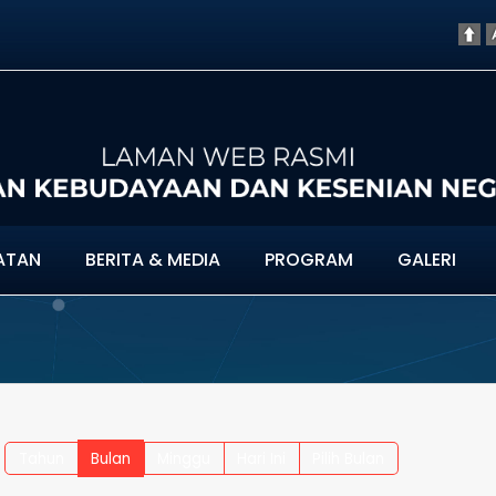
ATAN
BERITA & MEDIA
PROGRAM
GALERI
Tahun
Bulan
Minggu
Hari Ini
Pilih Bulan