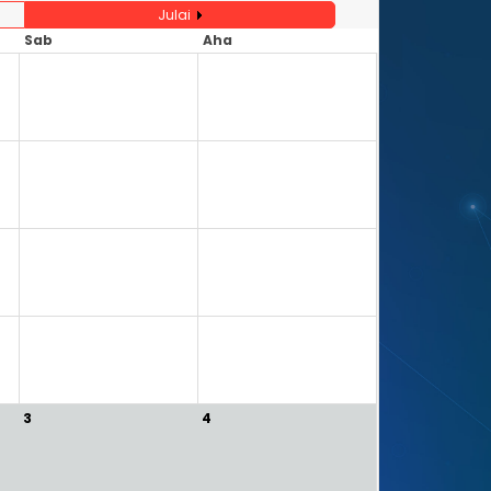
Julai
Sab
Aha
5
6
12
13
19
20
26
27
3
4