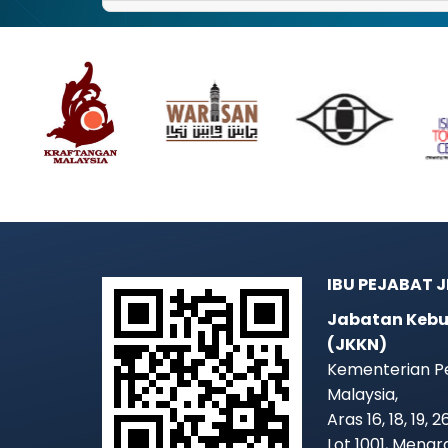
IBU PEJABAT 
Jabatan Kebu
(JKKN)
Kementerian P
Malaysia,
Aras 16, 18, 19, 
Lot 1001, Mena