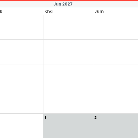
Jun 2027
b
Kha
Jum
3
4
10
11
17
18
24
25
1
2