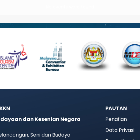
No events were found
JKKN
PAUTAN
dayaan dan Kesenian Negara
Penafian
Data Privasi
elancongan, Seni dan Budaya