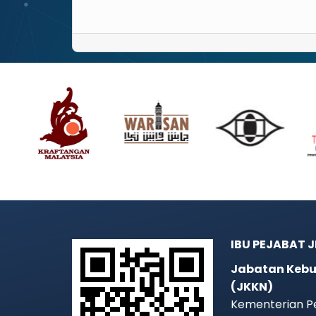
IBU PEJABAT 
Jabatan Kebu
(JKKN)
Kementerian P