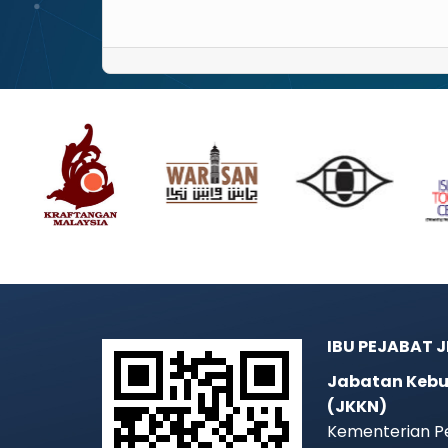
IBU PEJABAT 
Jabatan Kebu
(JKKN)
Kementerian P