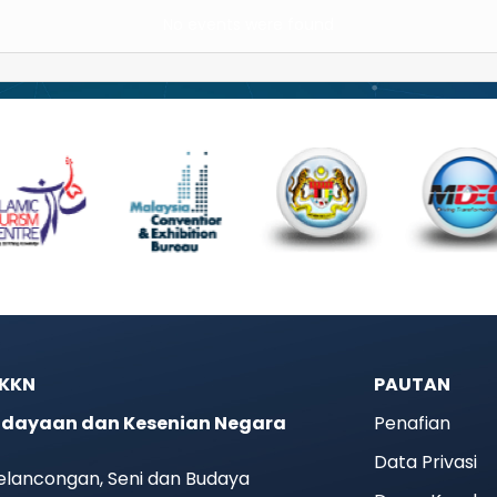
No events were found
JKKN
PAUTAN
dayaan dan Kesenian Negara
Penafian
Data Privasi
elancongan, Seni dan Budaya