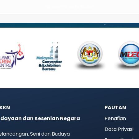
No events were found
JKKN
PAUTAN
dayaan dan Kesenian Negara
Penafian
Data Privasi
elancongan, Seni dan Budaya