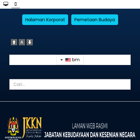
Halaman Korporat
Pemetaan Budaya
bm