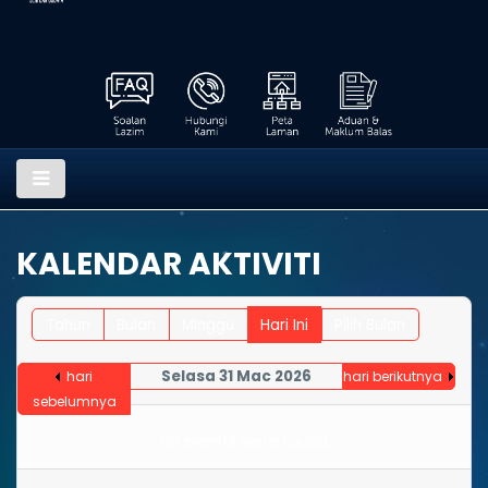
KALENDAR AKTIVITI
Tahun
Bulan
Minggu
Hari Ini
Pilih Bulan
Selasa 31 Mac 2026
hari
hari berikutnya
sebelumnya
No events were found