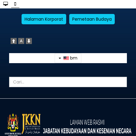
Halaman Korporat
Pemetaan Budaya
bm