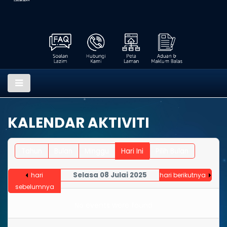
KALENDAR AKTIVITI
Tahun
Bulan
Minggu
Hari Ini
Pilih Bulan
Selasa 08 Julai 2025
hari
hari berikutnya
sebelumnya
No events were found