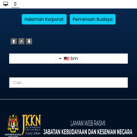
Halaman Korporat
Pemetaan Budaya
bm