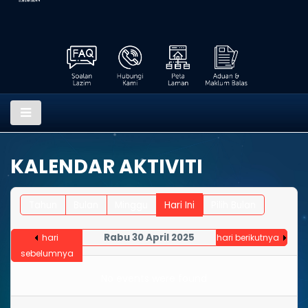
KALENDAR AKTIVITI
Tahun
Bulan
Minggu
Hari Ini
Pilih Bulan
Rabu 30 April 2025
hari
hari berikutnya
sebelumnya
No events were found