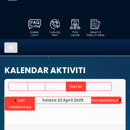
KALENDAR AKTIVITI
Tahun
Bulan
Minggu
Hari Ini
Pilih Bulan
Selasa 22 April 2025
hari
hari berikutnya
sebelumnya
No events were found