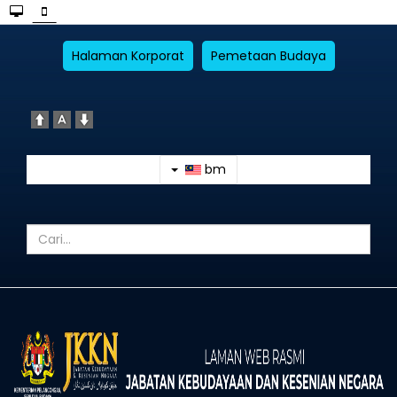
Halaman Korporat
Pemetaan Budaya
bm