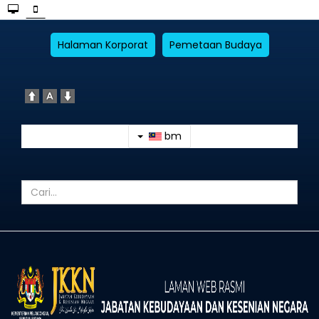
Halaman Korporat
Pemetaan Budaya
bm