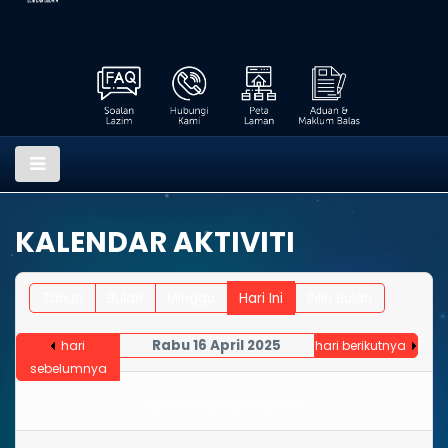
KALENDAR AKTIVITI
Tahun
Bulan
Minggu
Hari Ini
Pilih Bulan
Rabu 16 April 2025
hari
hari berikutnya
sebelumnya
No events were found