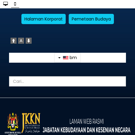
Halaman Korporat
Pemetaan Budaya
bm