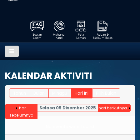
KALENDAR AKTIVITI
Tahun
Bulan
Minggu
Hari Ini
Pilih Bulan
Selasa 09 Disember 2025
hari
hari berikutnya
sebelumnya
No events were found