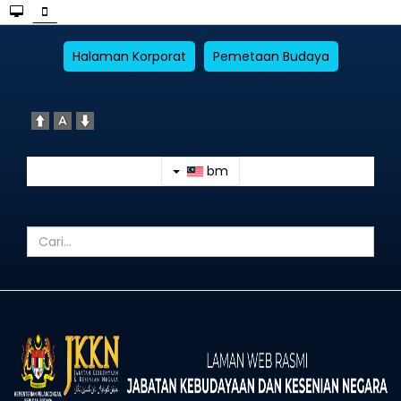
Halaman Korporat
Pemetaan Budaya
bm