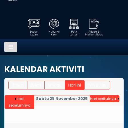
KALENDAR AKTIVITI
Tahun
Bulan
Minggu
Hari Ini
Pilih Bulan
Sabtu 29 November 2025
hari
hari berikutnya
sebelumnya
No events were found