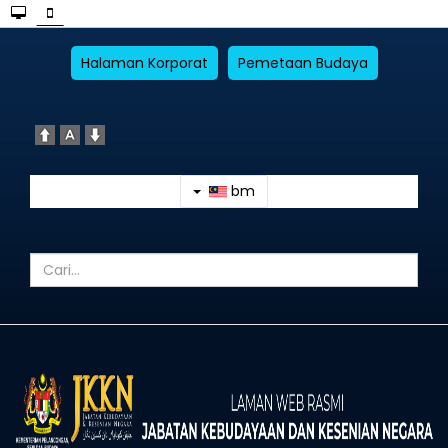
Halaman Korporat
Pemetaan Budaya
bm