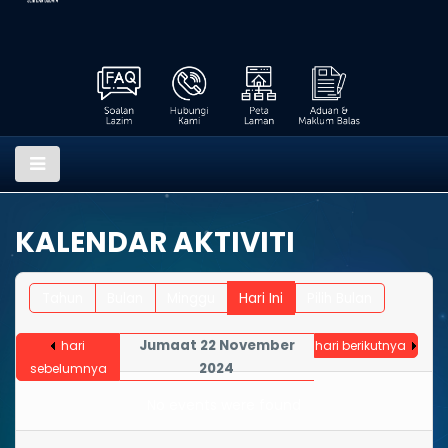
KALENDAR AKTIVITI
Tahun
Bulan
Minggu
Hari Ini
Pilih Bulan
Jumaat 22 November
hari
hari berikutnya
2024
sebelumnya
No events were found