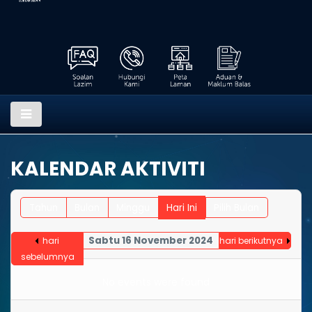
KALENDAR AKTIVITI
Tahun
Bulan
Minggu
Hari Ini
Pilih Bulan
Sabtu 16 November 2024
hari
hari berikutnya
sebelumnya
No events were found