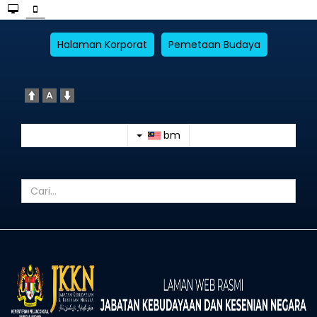
Halaman Korporat
Pemetaan Budaya
bm