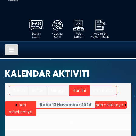
KALENDAR AKTIVITI
Tahun
Bulan
Minggu
Hari Ini
Pilih Bulan
Rabu 13 November 2024
hari
hari berikutnya
sebelumnya
No events were found