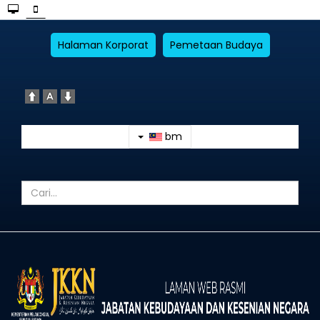
Halaman Korporat
Pemetaan Budaya
bm