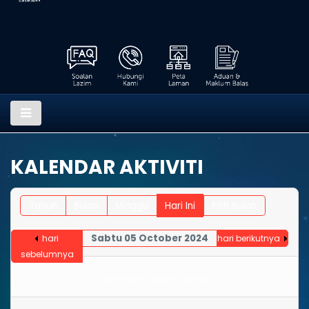
KALENDAR AKTIVITI
Tahun
Bulan
Minggu
Hari Ini
Pilih Bulan
Sabtu 05 October 2024
hari
hari berikutnya
sebelumnya
No events were found