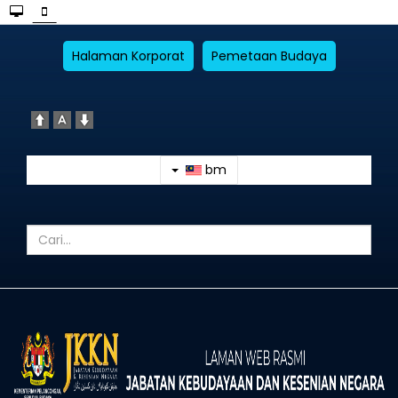
Halaman Korporat
Pemetaan Budaya
bm