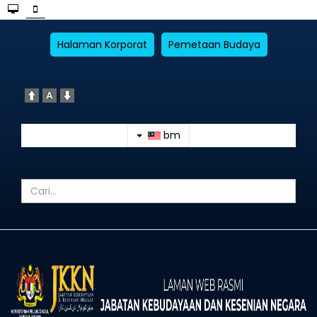
Halaman Korporat
Pemetaan Budaya
bm